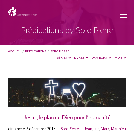
Prédications by Soro Pierre
ACCUEIL
/
PRÉDICATIONS
/
SORO PIERRE
SÉRIES
LIVRES
ORATEURS
MOIS
Prédications
by
Soro
Pierre
Jésus, le plan de Dieu pour l’humanité
dimanche, 6 décembre 2015
Soro Pierre
Jean
,
Luc
,
Marc
,
Matthieu