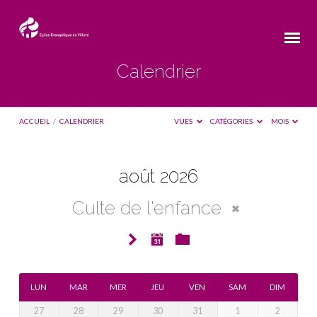
Calendrier
ACCUEIL
/
CALENDRIER
VUES
CATÉGORIES
MOIS
août 2026
Calendrier
Culte de l'enfance
LUN
MAR
MER
JEU
VEN
SAM
DIM
27
28
29
30
31
1
2