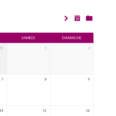
SAMEDI
DIMANCHE
31
1
2
7
8
9
14
15
16