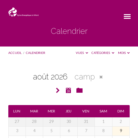
Calendrier
ACCUEIL
/
CALENDRIER
VUES
CATÉGORIES
MOIS
août 2026
camp
Calendrier
LUN
MAR
MER
JEU
VEN
SAM
DIM
27
28
29
30
31
1
2
3
4
5
6
7
8
9