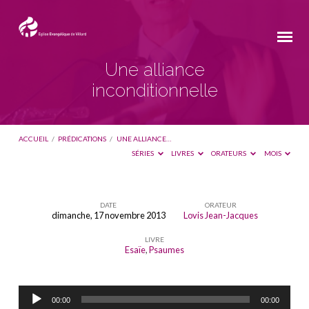
Une alliance
inconditionnelle
ACCUEIL
/
PRÉDICATIONS
/
UNE ALLIANCE…
SÉRIES
LIVRES
ORATEURS
MOIS
DATE
ORATEUR
dimanche, 17 novembre 2013
Lovis Jean-Jacques
Une
LIVRE
alliance
Esaïe
,
Psaumes
inconditionnelle
Lecteur
00:00
00:00
audio