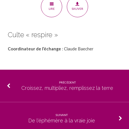
que
LIRE
SAUVER
nous
avons
reçu
Culte « respire »
Coordinateur de l’échange
: Claude Baecher
PRÉCÉDENT
Croissez, multipliez, remplissez la terre
SUIVANT
De l'éphémère à la vraie joie