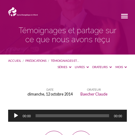
Témoignages et partage sur
ce que nous avons reçu
ACCUEIL
/
PRÉDICATIONS
/
TÉMOIGNAGES ET…
SÉRIES
LIVRES
ORATEURS
MOIS
DATE
ORATEUR
dimanche, 12 octobre 2014
Baecher Claude
Témoignages
et
Lecteur
partage
00:00
00:00
audio
sur
ce