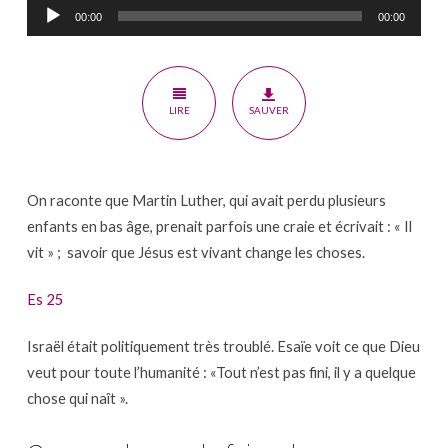
Lecteur
de
00:00
00:00
audio
Sa
résurrection,
la
LIRE
SAUVER
connaissez-
vous
?
On raconte que Martin Luther, qui avait perdu plusieurs
enfants en bas âge, prenait parfois une craie et écrivait : « Il
vit » ; savoir que Jésus est vivant change les choses.
Es 25
Israël était politiquement très troublé. Esaïe voit ce que Dieu
veut pour toute l’humanité : «Tout n’est pas fini, il y a quelque
chose qui naît ».