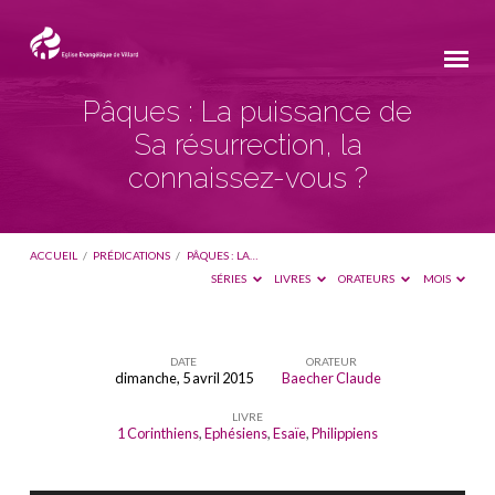
Pâques : La puissance de
Sa résurrection, la
connaissez-vous ?
ACCUEIL
/
PRÉDICATIONS
/
PÂQUES : LA…
SÉRIES
LIVRES
ORATEURS
MOIS
DATE
ORATEUR
dimanche, 5 avril 2015
Baecher Claude
Pâques
LIVRE
:
1 Corinthiens
,
Ephésiens
,
Esaïe
,
Philippiens
La
puissance