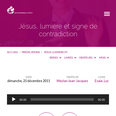
Jésus, lumière et signe de
contradiction
ACCUEIL
/
PRÉDICATIONS
/
JÉSUS, LUMIÈRE ET…
SÉRIES
LIVRES
ORATEURS
MOIS
DATE
ORATEUR
LIVRE
dimanche, 25 décembre 2011
Meylan Jean-Jacques
Esaïe
,
Luc
Jésus,
lumière
Lecteur
et
00:00
00:00
audio
signe
de