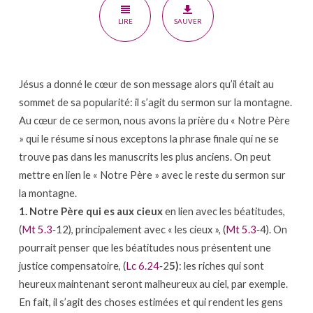
de
LIRE
SAUVER
son
message
Jésus a donné le cœur de son message alors qu’il était au
sommet de sa popularité: il s’agit du sermon sur la montagne.
Au cœur de ce sermon, nous avons la prière du « Notre Père
» qui le résume si nous exceptons la phrase finale qui ne se
trouve pas dans les manuscrits les plus anciens. On peut
mettre en lien le « Notre Père » avec le reste du sermon sur
la montagne.
1. Notre Père qui es aux cieux
en lien avec les béatitudes,
(
Mt 5.3
‐12), principalement avec « les cieux », (
Mt 5.3
‐4). On
pourrait penser que les béatitudes nous présentent une
justice compensatoire, (
Lc 6.24
‐2
5)
: les riches qui sont
heureux maintenant seront malheureux au ciel, par exemple.
En fait, il s’agit des choses estimées et qui rendent les gens