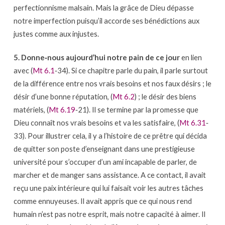
perfectionnisme malsain. Mais la grâce de Dieu dépasse
notre imperfection puisqu’il accorde ses bénédictions aux
justes comme aux injustes.
5. Donne‐nous aujourd’hui notre pain de ce jour
en lien
avec (
Mt 6.1
‐34). Si ce chapitre parle du pain, il parle surtout
de la différence entre nos vrais besoins et nos faux désirs ; le
désir d’une bonne réputation, (
Mt 6.2
) ; le désir des biens
matériels, (
Mt 6.19
‐21). Il se termine par la promesse que
Dieu connaît nos vrais besoins et va les satisfaire, (
Mt 6.31
‐
33). Pour illustrer cela, il y a l’histoire de ce prêtre qui décida
de quitter son poste d’enseignant dans une prestigieuse
université pour s’occuper d’un ami incapable de parler, de
marcher et de manger sans assistance. A ce contact, il avait
reçu une paix intérieure qui lui faisait voir les autres tâches
comme ennuyeuses. Il avait appris que ce qui nous rend
humain n’est pas notre esprit, mais notre capacité à aimer. Il