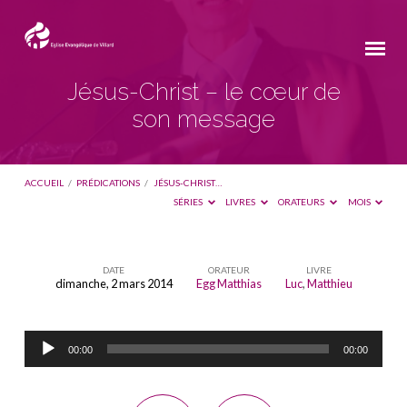
Jésus-Christ – le cœur de
son message
ACCUEIL
/
PRÉDICATIONS
/
JÉSUS-CHRIST…
SÉRIES
LIVRES
ORATEURS
MOIS
DATE
ORATEUR
LIVRE
dimanche, 2 mars 2014
Egg Matthias
Luc
,
Matthieu
Jésus-
Christ
Lecteur
–
00:00
00:00
audio
le
cœur