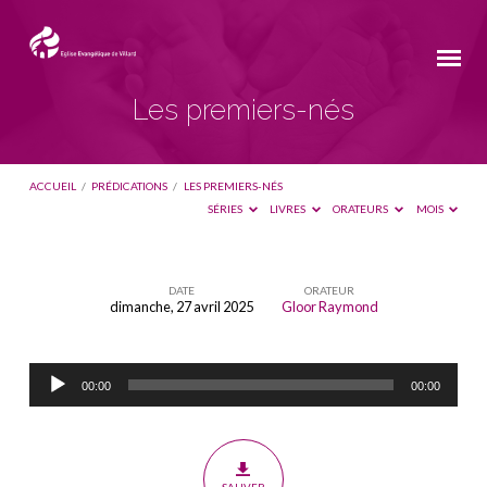
Les premiers-nés
ACCUEIL
/
PRÉDICATIONS
/
LES PREMIERS-NÉS
SÉRIES
LIVRES
ORATEURS
MOIS
DATE
ORATEUR
dimanche, 27 avril 2025
Gloor Raymond
Les
premiers-
Lecteur
nés
00:00
00:00
audio