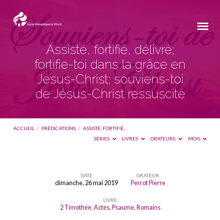
Assisté, fortifié, délivré;
fortifie-toi dans la grâce en
Jésus-Christ; souviens-toi
de Jésus-Christ ressuscité
ACCUEIL
/
PRÉDICATIONS
/
ASSISTÉ, FORTIFIÉ,…
SÉRIES
LIVRES
ORATEURS
MOIS
DATE
ORATEUR
dimanche, 26 mai 2019
Perrot Pierre
Assisté,
LIVRE
fortifié,
2 Timothée
,
Actes
,
Psaume
,
Romains
délivré;