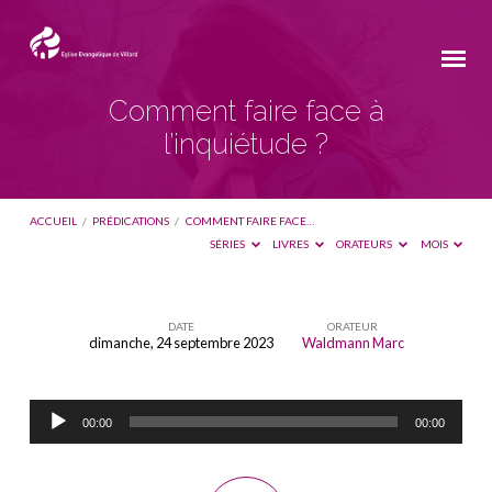
Comment faire face à
l’inquiétude ?
ACCUEIL
/
PRÉDICATIONS
/
COMMENT FAIRE FACE…
SÉRIES
LIVRES
ORATEURS
MOIS
DATE
ORATEUR
dimanche, 24 septembre 2023
Waldmann Marc
Comment
faire
Lecteur
face
00:00
00:00
audio
à
l’inquiétude