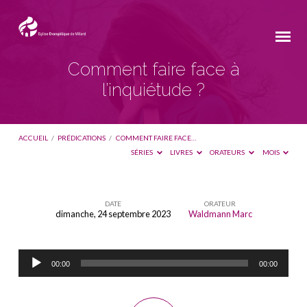
Comment faire face à
l’inquiétude ?
ACCUEIL
/
PRÉDICATIONS
/
COMMENT FAIRE FACE…
SÉRIES
LIVRES
ORATEURS
MOIS
DATE
ORATEUR
dimanche, 24 septembre 2023
Waldmann Marc
Comment
faire
Lecteur
face
00:00
00:00
audio
à
l’inquiétude