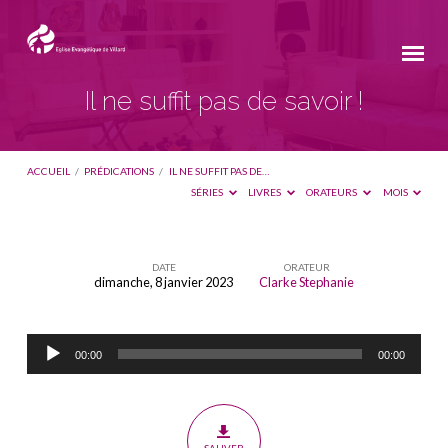
Il ne suffit pas de savoir !
ACCUEIL
/
PRÉDICATIONS
/
IL NE SUFFIT PAS DE…
SÉRIES
LIVRES
ORATEURS
MOIS
DATE
ORATEUR
dimanche, 8 janvier 2023
Clarke Stephanie
Il
ne
Lecteur
suffit
00:00
00:00
audio
pas
de
savoir