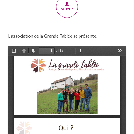
frères
SAUVER
de
demeurer
ensemble
L’association de la Grande Tablée se présente.