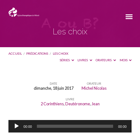
Les choix
ACCUEIL
/
PRÉDICATIONS
/
LES CHOIX
SÉRIES
LIVRES
ORATEURS
MOIS
DATE
ORATEUR
dimanche, 18 juin 2017
Michel Nicolas
Les
LIVRE
choix
2 Corinthiens
,
Deutéronome
,
Jean
Lecteur
00:00
00:00
audio