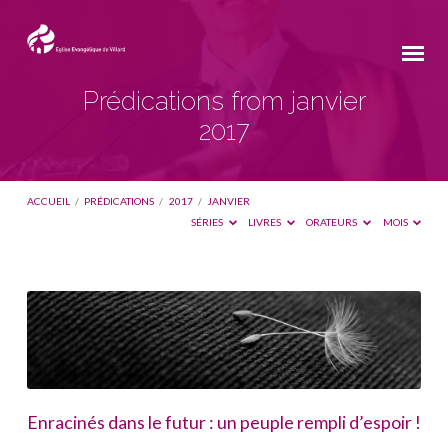
Prédications from janvier
2017
ACCUEIL
/
PRÉDICATIONS
/
2017
/
JANVIER
SÉRIES
LIVRES
ORATEURS
MOIS
Prédications
from
janvier
2017
Enracinés dans le futur : un peuple rempli d’espoir !