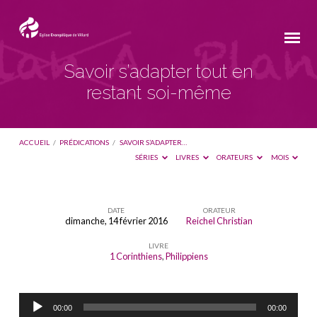
Savoir s’adapter tout en
restant soi-même
ACCUEIL
/
PRÉDICATIONS
/
SAVOIR S’ADAPTER…
SÉRIES
LIVRES
ORATEURS
MOIS
DATE
ORATEUR
dimanche, 14 février 2016
Reichel Christian
Savoir
LIVRE
s’adapter
1 Corinthiens
,
Philippiens
tout
en
Lecteur
restant
00:00
00:00
audio