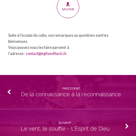
de
SAUVER
Dieu
Suite à l’écoute du culte, vos remarques ou questions sont les
bienvenues
Vous pouvez nous les faire parvenir à
l’adresse :
contact@eglisevillard.ch
PRÉCÉDENT
De la connaissance à la reconnaissance
SUIVANT
Le vent, le souffle - L'Esprit de Dieu