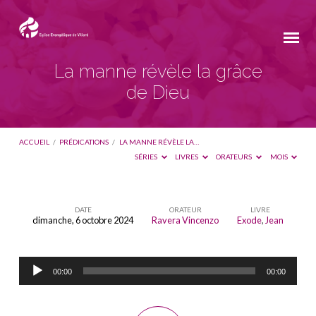
La manne révèle la grâce
de Dieu
ACCUEIL
/
PRÉDICATIONS
/
LA MANNE RÉVÈLE LA…
SÉRIES
LIVRES
ORATEURS
MOIS
DATE
ORATEUR
LIVRE
dimanche, 6 octobre 2024
Ravera Vincenzo
Exode
,
Jean
La
manne
Lecteur
révèle
00:00
00:00
audio
la
grâce