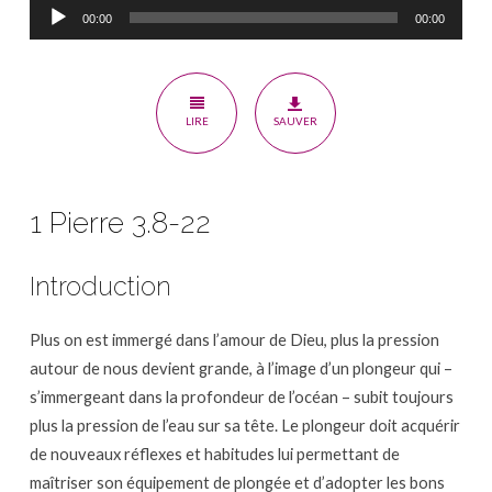
Lecteur
l’espoir
00:00
00:00
audio
qui
nous
habite
LIRE
SAUVER
1 Pierre 3.8-22
Introduction
Plus on est immergé dans l’amour de Dieu, plus la pression
autour de nous devient grande, à l’image d’un plongeur qui –
s’immergeant dans la profondeur de l’océan – subit toujours
plus la pression de l’eau sur sa tête. Le plongeur doit acquérir
de nouveaux réflexes et habitudes lui permettant de
maîtriser son équipement de plongée et d’adopter les bons