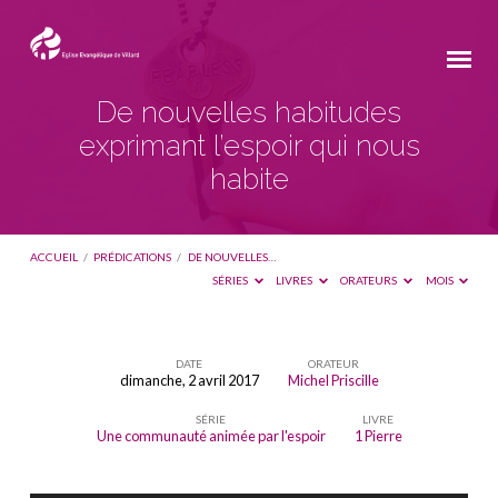
De nouvelles habitudes
exprimant l’espoir qui nous
habite
ACCUEIL
/
PRÉDICATIONS
/
DE NOUVELLES…
SÉRIES
LIVRES
ORATEURS
MOIS
DATE
ORATEUR
dimanche, 2 avril 2017
Michel Priscille
De
SÉRIE
LIVRE
nouvelles
Une communauté animée par l'espoir
1 Pierre
habitudes
exprimant