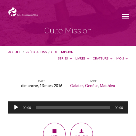
Culte Mission
ACCUEIL
/
PRÉDICATIONS
/
CULTE MISSION
SÉRIES
LIVRES
ORATEURS
MOIS
DATE
LIVRE
dimanche, 13 mars 2016
Galates
,
Genèse
,
Matthieu
Culte
Mission
Lecteur
00:00
00:00
audio