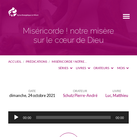
Miséricorde ! notre misère
sur le cœur de Dieu
ACCUEIL
/
PRÉDICATIONS
/
MISÉRICORDE ! NOTRE…
SÉRIES
LIVRES
ORATEURS
MOIS
DATE
ORATEUR
LIVRE
dimanche, 24 octobre 2021
Schutz Pierre-André
Luc
,
Matthieu
Miséricorde
!
Lecteur
notre
00:00
00:00
audio
misère
sur