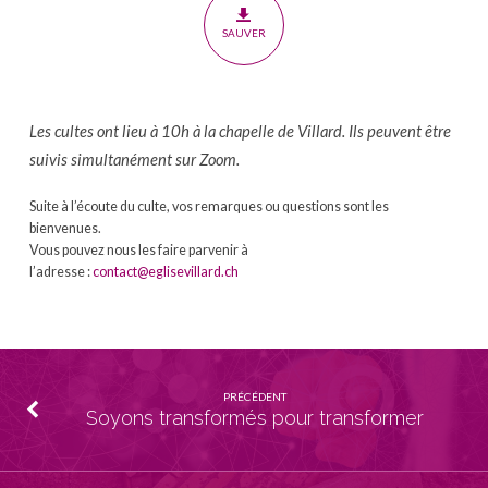
le
SAUVER
cœur
de
Dieu
L
es cultes ont lieu à 10h à la chapelle de Villard. Ils peuvent être
suivis simultanément sur
Zoom
.
​Suite à l’écoute du culte, vos remarques ou questions sont les
bienvenues.
Vous pouvez nous les faire parvenir à
l’adresse :
contact@eglisevillard.ch
PRÉCÉDENT
Soyons transformés pour transformer