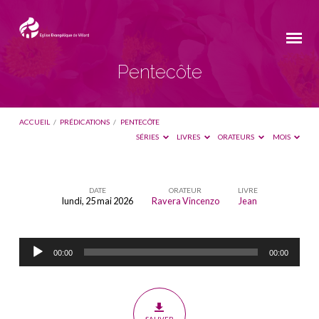
Pentecôte
ACCUEIL
/
PRÉDICATIONS
/
PENTECÔTE
SÉRIES
LIVRES
ORATEURS
MOIS
DATE
ORATEUR
LIVRE
lundi, 25 mai 2026
Ravera Vincenzo
Jean
Pentecôte
Lecteur
00:00
00:00
audio