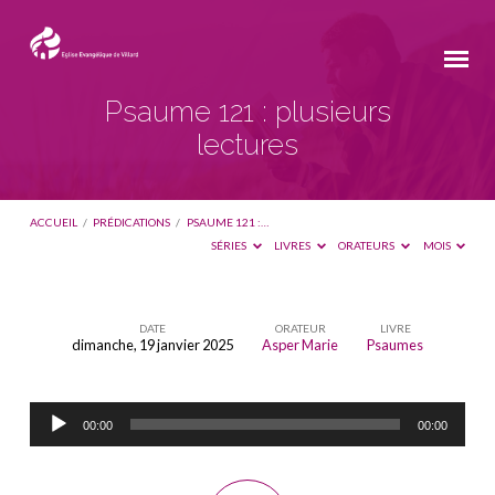
Psaume 121
: plusieurs
lectures
ACCUEIL
/
PRÉDICATIONS
/
PSAUME 121 :…
SÉRIES
LIVRES
ORATEURS
MOIS
DATE
ORATEUR
LIVRE
dimanche, 19 janvier 2025
Asper Marie
Psaumes
Psaume
121
Lecteur
:
00:00
00:00
audio
plusieurs
lectures