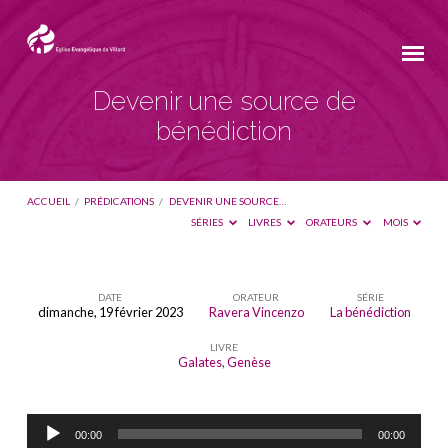
Devenir une source de
bénédiction
ACCUEIL
/
PRÉDICATIONS
/
DEVENIR UNE SOURCE…
SÉRIES
LIVRES
ORATEURS
MOIS
DATE
ORATEUR
SÉRIE
dimanche, 19 février 2023
Ravera Vincenzo
La bénédiction
Devenir
LIVRE
une
Galates
,
Genèse
source
de
Lecteur
bénédiction
00:00
00:00
audio