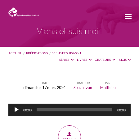
Viens et suis moi !
ACCUEIL
/
PRÉDICATIONS
/
VIENS ET SUIS MOI !
SÉRIES
LIVRES
ORATEURS
MOIS
DATE
ORATEUR
LIVRE
dimanche, 17 mars 2024
Souza Ivan
Matthieu
Viens
et
Lecteur
suis
00:00
00:00
audio
moi
!