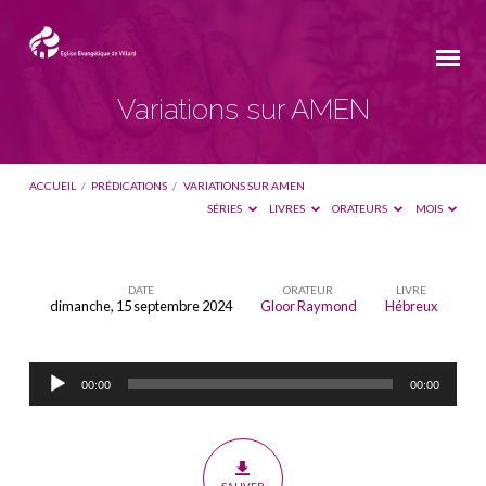
Variations sur AMEN
ACCUEIL
/
PRÉDICATIONS
/
VARIATIONS SUR AMEN
SÉRIES
LIVRES
ORATEURS
MOIS
DATE
ORATEUR
LIVRE
dimanche, 15 septembre 2024
Gloor Raymond
Hébreux
Variations
sur
Lecteur
AMEN
00:00
00:00
audio