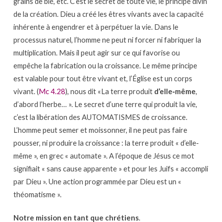
grains de blé, etc. C’est le secret de toute vie, le principe divin
de la création. Dieu a créé les êtres vivants avec la capacité
inhérente à engendrer et à perpétuer la vie. Dans le
processus naturel, l’homme ne peut ni forcer ni fabriquer la
multiplication. Mais il peut agir sur ce qui favorise ou
empêche la fabrication ou la croissance. Le même principe
est valable pour tout être vivant et, l’Église est un corps
vivant. (
Mc 4.28
), nous dit «La terre produit
d’elle‐même
,
d’abord l’herbe… ». Le secret d’une terre qui produit la vie,
c’est la libération des AUTOMATISMES de croissance.
L’homme peut semer et moissonner, il ne peut pas faire
pousser, ni produire la croissance : la terre produit « d’elle‐
même », en grec « automate ». A l’époque de Jésus ce mot
signifiait « sans cause apparente » et pour les Juifs « accompli
par Dieu ». Une action programmée par Dieu est un «
théomatisme ».
Notre mission en tant que chrétiens
.