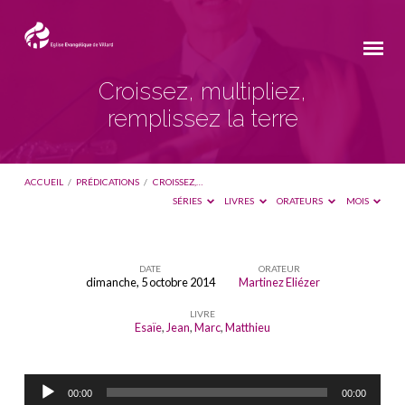
Croissez, multipliez,
remplissez la terre
ACCUEIL
/
PRÉDICATIONS
/
CROISSEZ,…
SÉRIES
LIVRES
ORATEURS
MOIS
DATE
ORATEUR
dimanche, 5 octobre 2014
Martinez Eliézer
Croissez,
LIVRE
multipliez,
Esaïe
,
Jean
,
Marc
,
Matthieu
remplissez
la
Lecteur
terre
00:00
00:00
audio