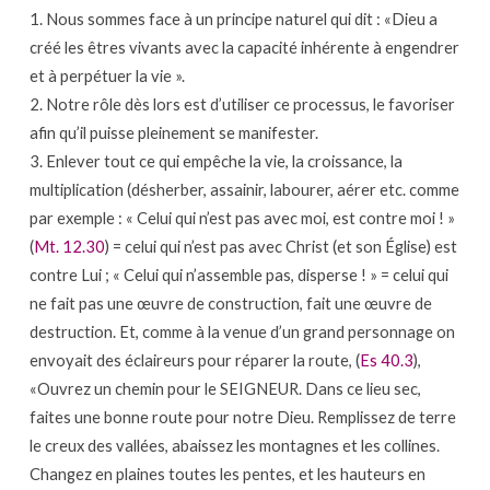
1. Nous sommes face à un principe naturel qui dit : «Dieu a
créé les êtres vivants avec la capacité inhérente à engendrer
et à perpétuer la vie ».
2. Notre rôle dès lors est d’utiliser ce processus, le favoriser
afin qu’il puisse pleinement se manifester.
3. Enlever tout ce qui empêche la vie, la croissance, la
multiplication (désherber, assainir, labourer, aérer etc. comme
par exemple : « Celui qui n’est pas avec moi, est contre moi ! »
(
Mt. 12.30
) = celui qui n’est pas avec Christ (et son Église) est
contre Lui ; « Celui qui n’assemble pas, disperse ! » = celui qui
ne fait pas une œuvre de construction, fait une œuvre de
destruction. Et, comme à la venue d’un grand personnage on
envoyait des éclaireurs pour réparer la route, (
Es 40.3
),
«Ouvrez un chemin pour le SEIGNEUR. Dans ce lieu sec,
faites une bonne route pour notre Dieu. Remplissez de terre
le creux des vallées, abaissez les montagnes et les collines.
Changez en plaines toutes les pentes, et les hauteurs en