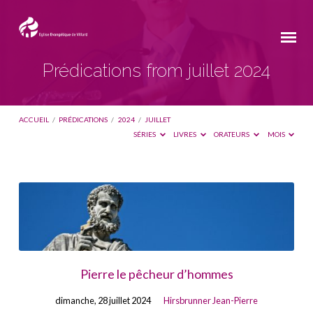
Prédications from juillet 2024
ACCUEIL
/
PRÉDICATIONS
/
2024
/
JUILLET
SÉRIES
LIVRES
ORATEURS
MOIS
Prédications
from
juillet
2024
Pierre le pêcheur d’hommes
dimanche, 28 juillet 2024
Hirsbrunner Jean-Pierre