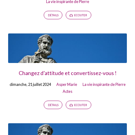
La vie inspirante de Pierre
DÉTAILS
ECOUTER
Changez d’attitude et convertissez-vous !
dimanche, 21 juillet 2024
Asper Marie
La vie inspirante de Pierre
Actes
DÉTAILS
ECOUTER