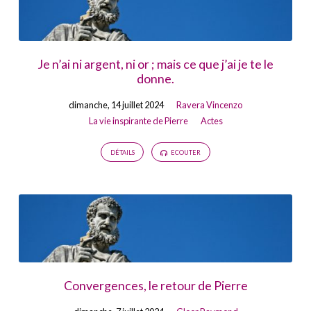
Je n’ai ni argent, ni or ; mais ce que j’ai je te le
donne.
dimanche, 14 juillet 2024
Ravera Vincenzo
La vie inspirante de Pierre
Actes
DÉTAILS
ECOUTER
Convergences, le retour de Pierre