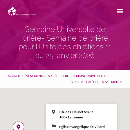
Semaine Universelle de
prière- Semaine de prière
pour l’Unité des chrétiens 11
au 25 janvier 2026
ACCUEIL
/
ÉVÈNEMENTS
/
SOIRÉE PRIÈRE
/
SEMAINE UNIVERSELLE…
VUES
CATÉGORIES
MOIS
Ch. des Fleurettes 35
1007 Lausanne
Eglise Evangélique de Villard