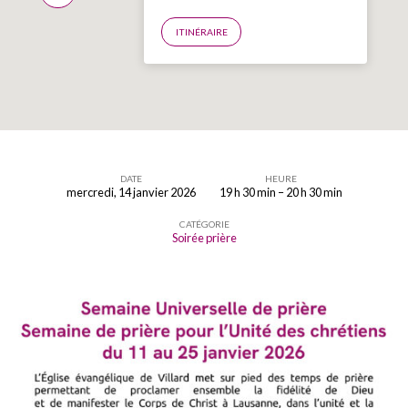
ITINÉRAIRE
DATE
HEURE
mercredi, 14 janvier 2026
19 h 30 min – 20 h 30 min
Semaine
CATÉGORIE
Universelle
Soirée prière
de
prière-
Semaine
de
prière
pour
l’Unité