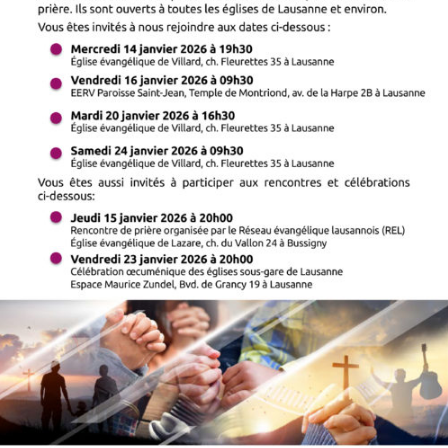
des
chrétiens
11
au
25
janvier
2026