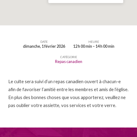
DATE
HEURE
dimanche, 1 février 2026
12 h 00 min – 14 h 00 min
Repas
CATÉGORIE
canadien
Repas canadien
après
le
Le culte sera suivi d’un repas canadien ouvert à chacun-e
Culte
afin de favoriser l’amitié entre les membres et amis de l’église.
En plus des bonnes choses que vous apporterez, veuillez ne
pas oublier votre assiette, vos services et votre verre.