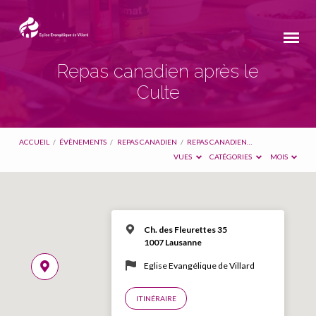
Repas canadien après le
Culte
ACCUEIL
/
ÉVÈNEMENTS
/
REPAS CANADIEN
/
REPAS CANADIEN…
VUES
CATÉGORIES
MOIS
Ch. des Fleurettes 35
1007 Lausanne
Eglise Evangélique de Villard
ITINÉRAIRE