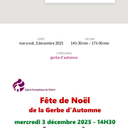
DATE
HEURE
mercredi, 3 décembre 2025
14 h 30 min – 17 h 00 min
Fête
CATÉGORIE
de
gerbe d'automne
Noël
2025
Gerbe
d’Automne