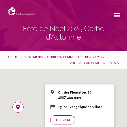
Fête de Noël 2025 Gerbe
d’Automne
ACCUEIL
/
ÉVÈNEMENTS
/
GERBE D'AUTOMNE
/
FÊTE DE NOËL 2025 …
VUES
CATÉGORIES
MOIS
Ch. des Fleurettes 35
1007 Lausanne
Eglise Evangélique de Villard
ITINÉRAIRE