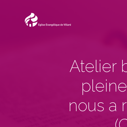
Atelier 
pleine
nous a r
(
C