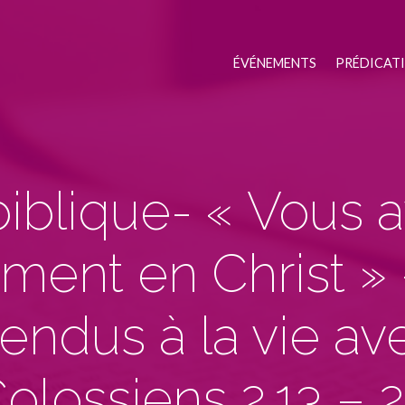
ÉVÉNEMENTS
PRÉDICAT
biblique- « Vous 
ment en Christ »
endus à la vie av
olossiens 2.13 – 