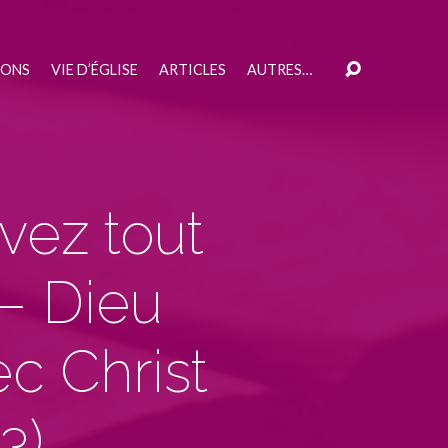
IONS
VIE D’ÉGLISE
ARTICLES
AUTRES…
avez tout
 – Dieu
ec Christ
23
)