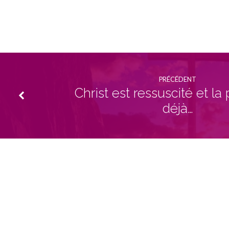
la
vie
avec
PRÉCÉDENT
Christ
Christ est ressuscité et la 
déjà…
(Colossiens
2.13
–
23)