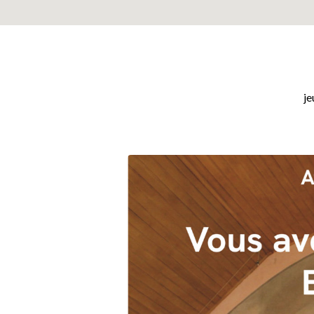
je
Atelier
biblique-
« Vous
avez
tout
pleinement