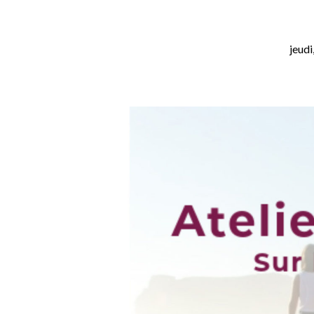
jeud
Atelier
biblique-
« Sur
les
traces
des
premiers