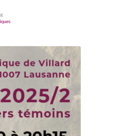
IE
liques