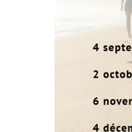
témoins,
Rencontrer
pour
partager
(Actes
16.11-
15)