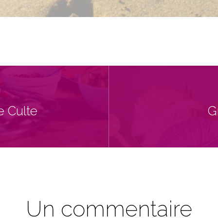
e Culte
G
Un commentaire