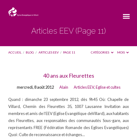
Articles EEV
(Page 11)
ACCUEIL
/
BLOG
/
ARTICLES EEV
/
PAGE 11
CATÉGORIES
MOIS
Articles
40 ans aux Fleurettes
EEV
mercredi, 8 août 2012
Alain
Articles EEV
,
Eglise et cultes
(Page
11)
Quand : dimanche 23 septembre 2012, dès 9h45 Où: Chapelle de
Villard, Chemin des Fleurettes 35, 1007 Lausanne Invitation aux
membres et amis de l’EEV (Eglise Evangélique deVillard), aux habitants
des Fleurettes, aux responsables des communautés Sous-gare, aux
représentants FREE (Fédération Romande des Eglises Evangéliques)
Quoi : Culte de reconnaissance et échanges…