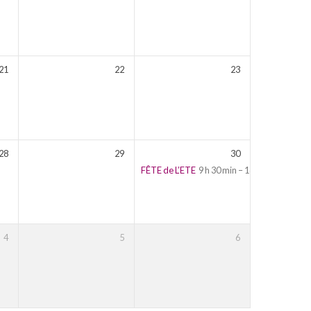
21
22
23
28
29
30
FÊTE de L’ETE
9 h 30 min – 16 h 00 min
4
5
6