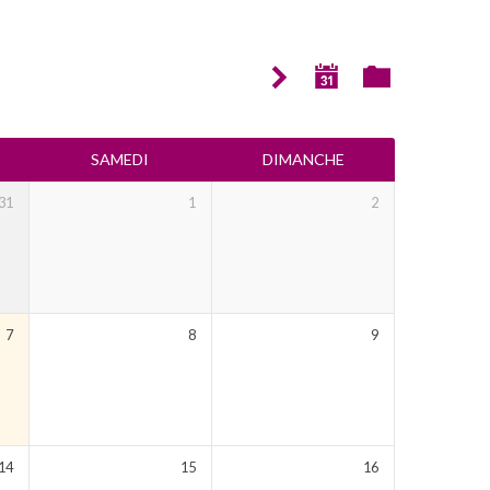
SAMEDI
DIMANCHE
31
1
2
I
7
8
9
14
15
16