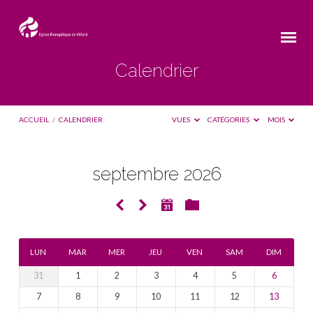
Calendrier
ACCUEIL
/
CALENDRIER
VUES
CATÉGORIES
MOIS
septembre 2026
Calendrier
LUN
MAR
MER
JEU
VEN
SAM
DIM
31
1
2
3
4
5
6
7
8
9
10
11
12
13