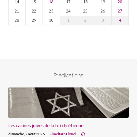
14
15
16
17
18
19
20
21
22
23
24
25
26
27
28
29
30
1
2
3
4
Prédications
Les racines juives de la foi chrétienne
dimanche, 2 août 2026
Gimelfarb Lionel