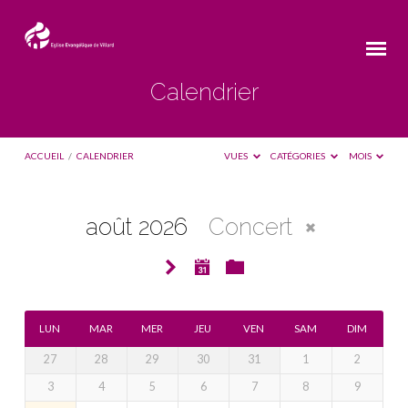
Calendrier
ACCUEIL
/
CALENDRIER
VUES
CATÉGORIES
MOIS
août 2026
Concert
Calendrier
LUN
MAR
MER
JEU
VEN
SAM
DIM
27
28
29
30
31
1
2
3
4
5
6
7
8
9