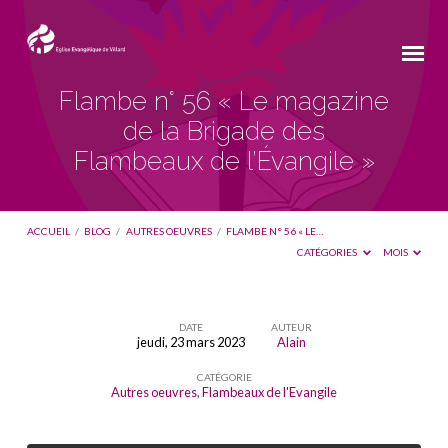
Flambe n° 56 « Le magazine
de la Brigade des
Flambeaux de l’Évangile »
ACCUEIL
/
BLOG
/
AUTRES OEUVRES
/
FLAMBE N° 56 « LE…
CATÉGORIES
MOIS
DATE
AUTEUR
jeudi, 23 mars 2023
Alain
Flambe
CATÉGORIE
n°
Autres oeuvres
,
Flambeaux de l'Evangile
56
« Le