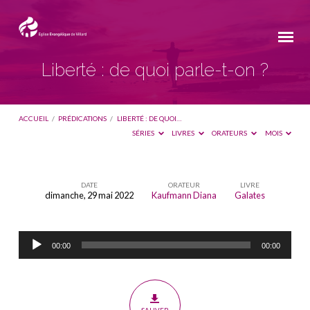
Liberté : de quoi parle-t-on ?
ACCUEIL
/
PRÉDICATIONS
/
LIBERTÉ : DE QUOI…
SÉRIES
LIVRES
ORATEURS
MOIS
DATE
ORATEUR
LIVRE
dimanche, 29 mai 2022
Kaufmann Diana
Galates
Liberté
:
Lecteur
de
00:00
00:00
audio
quoi
parle-
t-