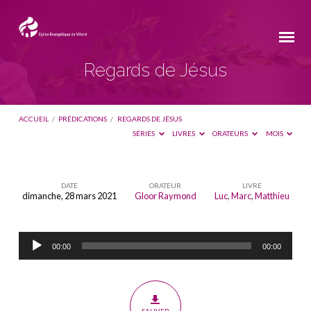
Regards de Jésus
ACCUEIL
/
PRÉDICATIONS
/
REGARDS DE JÉSUS
SÉRIES
LIVRES
ORATEURS
MOIS
DATE
ORATEUR
LIVRE
dimanche, 28 mars 2021
Gloor Raymond
Luc
,
Marc
,
Matthieu
Regards
de
Lecteur
Jésus
00:00
00:00
audio