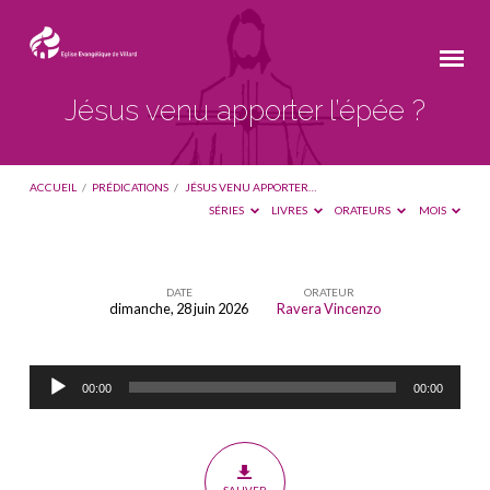
Jésus venu apporter l’épée ?
ACCUEIL
/
PRÉDICATIONS
/
JÉSUS VENU APPORTER…
SÉRIES
LIVRES
ORATEURS
MOIS
DATE
ORATEUR
dimanche, 28 juin 2026
Ravera Vincenzo
Jésus
venu
Lecteur
apporter
00:00
00:00
audio
l’épée
?