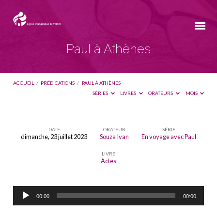
Paul à Athènes
ACCUEIL
/
PRÉDICATIONS
/
PAUL À ATHÈNES
SÉRIES
LIVRES
ORATEURS
MOIS
DATE
ORATEUR
SÉRIE
dimanche, 23 juillet 2023
Souza Ivan
En voyage avec Paul
Paul
LIVRE
à
Actes
Athènes
Lecteur
00:00
00:00
audio