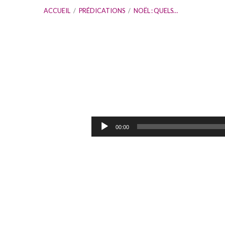
ACCUEIL
/
PRÉDICATIONS
/
NOËL : QUELS…
Noël
:
Lecteur
00:00
audio
quels
cadeaux
pour