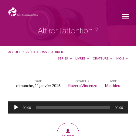
Attirer l’attention ?
ACCUEIL
/
PRÉDICATIONS
/
ATTIRER…
SÉRIES
LIVRES
ORATEURS
MOIS
DATE
ORATEUR
LIVRE
dimanche, 11 janvier 2026
Ravera Vincenzo
Matthieu
Attirer
l’attention
Lecteur
?
00:00
00:00
audio