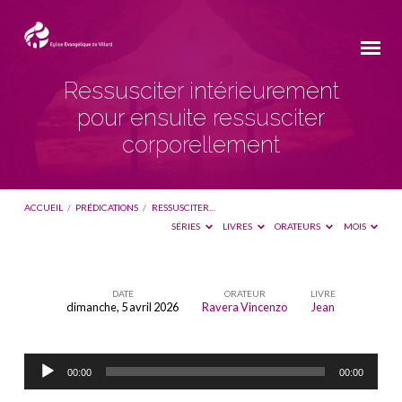
Ressusciter intérieurement
pour ensuite ressusciter
corporellement
ACCUEIL
/
PRÉDICATIONS
/
RESSUSCITER…
SÉRIES
LIVRES
ORATEURS
MOIS
DATE
ORATEUR
LIVRE
dimanche, 5 avril 2026
Ravera Vincenzo
Jean
Ressusciter
intérieurement
Lecteur
pour
00:00
00:00
audio
ensuite