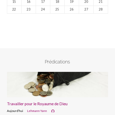
15
16
17
18
19
20
21
22
23
24
25
26
27
28
Prédications
Travailler pour le Royaume de Dieu
Aujourd’hui
Lehmann Yann