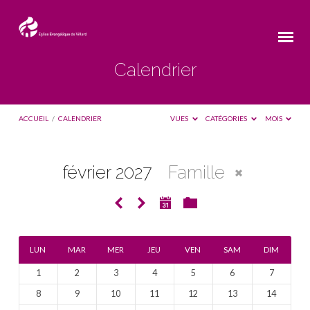
Calendrier
ACCUEIL
/
CALENDRIER
VUES
CATÉGORIES
MOIS
février 2027
Famille
Calendrier
LUN
MAR
MER
JEU
VEN
SAM
DIM
1
2
3
4
5
6
7
8
9
10
11
12
13
14