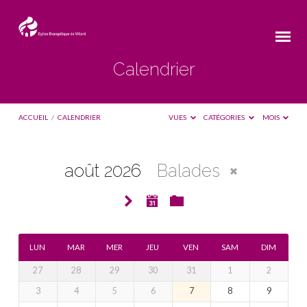
Calendrier
ACCUEIL
/
CALENDRIER
VUES
CATÉGORIES
MOIS
août 2026
Balades
Calendrier
LUN
MAR
MER
JEU
VEN
SAM
DIM
27
28
29
30
31
1
2
3
4
5
6
7
8
9