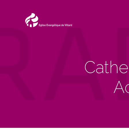
Cathe
Ac