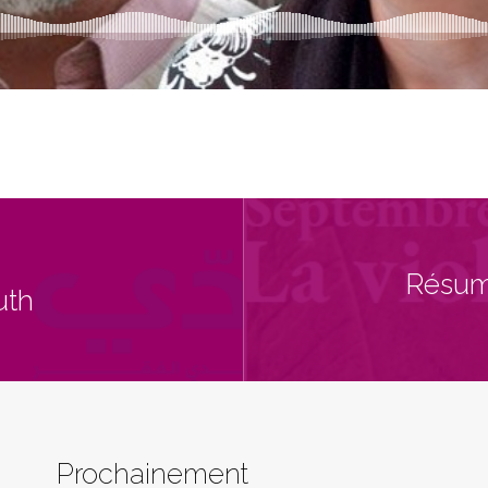
Résumé
uth
Prochainement