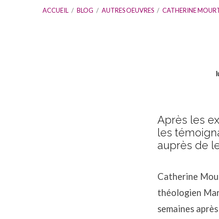
ACCUEIL
/
BLOG
/
AUTRES OEUVRES
/
CATHERINE MOUR
l
Catherine
Mourtada
Après les ex
les témoigna
et
auprès de l
Martin
Catherine Mour
Accad
théologien Mart
semaines après 