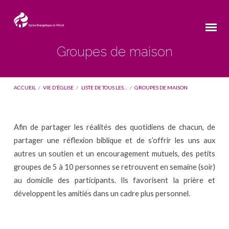
Groupes de maison
ACCUEIL
/
VIE D’ÉGLISE
/
LISTE DE TOUS LES…
/
GROUPES DE MAISON
Afin de partager les réalités des quotidiens de chacun, de
Groupes
partager une réflexion biblique et de s’offrir les uns aux
de
autres un soutien et un encouragement mutuels, des petits
groupes de 5 à 10 personnes se retrouvent en semaine (soir)
maison
au domicile des participants. Ils favorisent la prière et
développent les amitiés dans un cadre plus personnel.